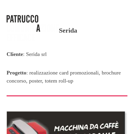
Skip
to
Open
Close
content
mobile
mobile
Serida
menu
menu
Cliente
: Serida srl
Progetto
: realizzazione card promozionali, brochure
concorso, poster, totem roll-up