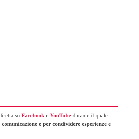
retta su
Facebook
e
YouTube
durante il quale
 di comunicazione e per condividere esperienze e