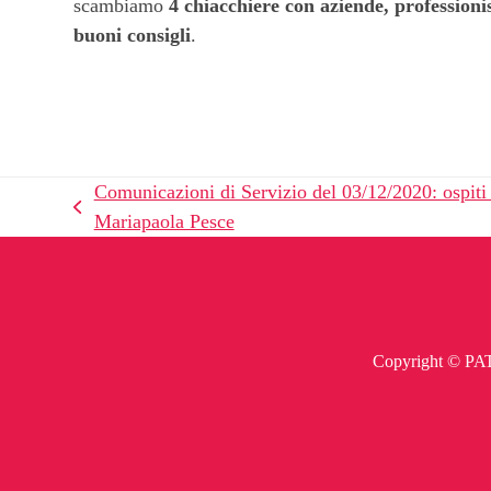
scambiamo
4 chiacchiere con aziende, professioni
buoni consigli
.
Comunicazioni di Servizio del 03/12/2020: ospiti
post
Mariapaola Pesce
precedente:
Copyright © PATR