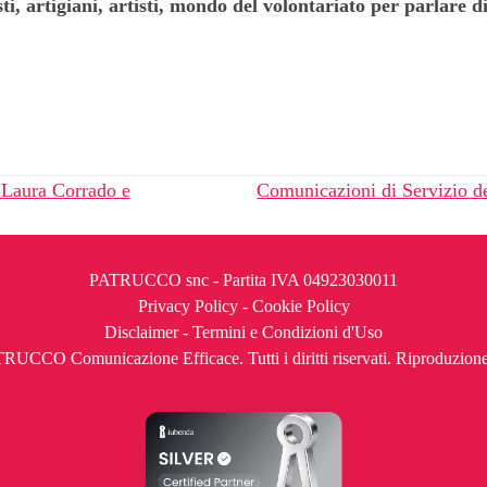
sti, artigiani, artisti, mondo del volontariato per parlare
 Laura Corrado e
Comunicazioni di Servizio de
articolo
successivo:
PATRUCCO snc - Partita IVA 04923030011
Privacy Policy
-
Cookie Policy
Disclaimer
-
Termini e Condizioni d'Uso
UCCO Comunicazione Efficace. Tutti i diritti riservati. Riproduzione 