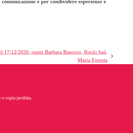
 di comunicazione e per condividere esperienze e
l 17/12/2020: ospiti Barbara Baucero, Rocío Saá,
Maria Foresta
o copia proibita.