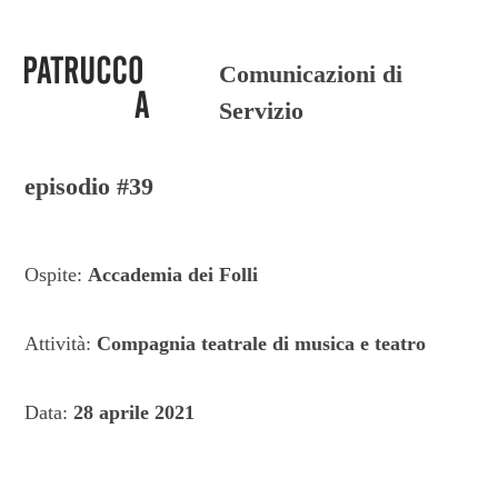
Skip
to
Open
Close
Comunicazioni di
content
mobile
mobile
Servizio
menu
menu
episodio #39
Ospite:
Accademia dei Folli
Attività:
Compagnia teatrale di musica e teatro
Data:
28 aprile 2021